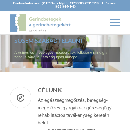
Bankszámlaszám: (OTP Bank Nyrt.): 11705008-29915219 | Adószám:
18231894-1-43
SOSEM SZABAD FELADNI
A csinos és mosolygós mazsorettek fellépése mindig a
zene, a tánc, a fiatalság igazi ünnepe.
OLVASSA EL PÁCIENSEINK TÖRTÉNETÉT!
CÉLUNK
Az egészségmegőrzés, betegség-
megelőzés, gyógyító-, egészségügyi
rehabilitációs tevékenység keretén
belül: