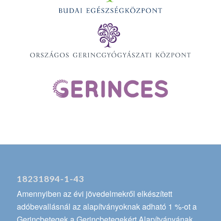
18231894-1-43
Amennyiben az évi jövedelmekről elkészített
adóbevallásnál az alapítványoknak adható 1 %-ot a
Gerincbetegek a Gerincbetegekért Alapítványának