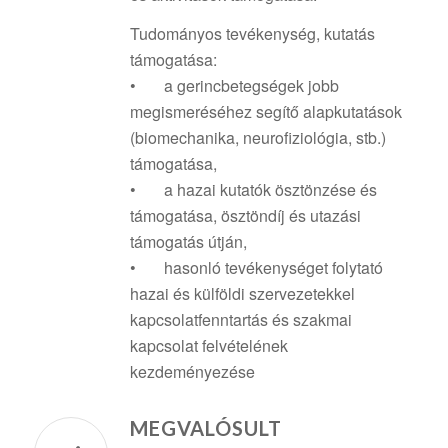
Tudományos tevékenység, kutatás
támogatása:
• a gerincbetegségek jobb
megismeréséhez segítő alapkutatások
(biomechanika, neurofiziológia, stb.)
támogatása,
• a hazai kutatók ösztönzése és
támogatása, ösztöndíj és utazási
támogatás útján,
• hasonló tevékenységet folytató
hazai és külföldi szervezetekkel
kapcsolatfenntartás és szakmai
kapcsolat felvételének
kezdeményezése
MEGVALÓSULT