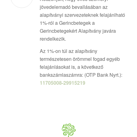
jövedelemadó bevallásában az
alapítványi szervezeteknek felajánlható
1%-ról a Gerincbetegek a
Gerincbetegekért Alapítvány javára
rendelkezik.
Az 1%-on túl az alapítvány
természetesen örömmel fogad egyéb
felajánlásokat is, a következő
bankszámlaszámra: (OTP Bank Nyrt.):
11705008-29915219